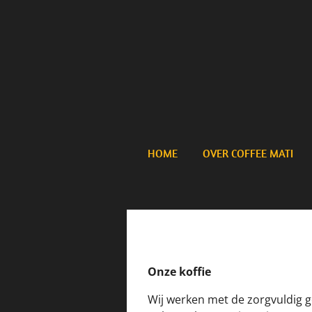
Ga
direct
naar
de
hoofdinhoud
HOME
OVER COFFEE MATI
Onze koffie
Wij werken met de zorgvuldig 