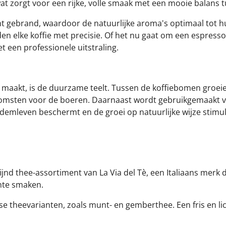
t zorgt voor een rijke, volle smaak met een mooie balans t
gebrand, waardoor de natuurlijke aroma's optimaal tot h
en elke koffie met precisie. Of het nu gaat om een espresso,
t een professionele uitstraling.
r maakt, is de duurzame teelt. Tussen de koffiebomen groe
nkomsten voor de boeren. Daarnaast wordt gebruikgemaakt 
odemleven beschermt en de groei op natuurlijke wijze stimul
fijnd thee-assortiment van
La Via del Tè
, een Italiaans merk
nte smaken.
e theevarianten, zoals munt- en gemberthee. Een fris en lic